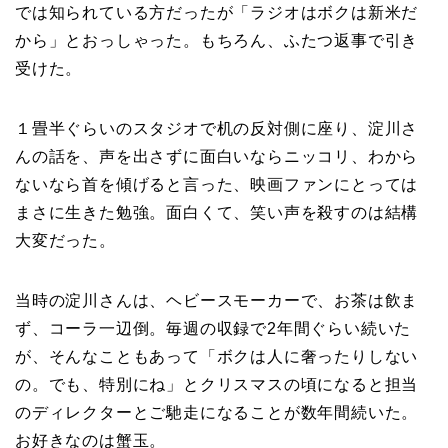
では知られている方だったが「ラジオはボクは新米だ
から」とおっしゃった。もちろん、ふたつ返事で引き
受けた。
１畳半ぐらいのスタジオで机の反対側に座り、淀川さ
んの話を、声を出さずに面白いならニッコリ、わから
ないなら首を傾げると言った、映画ファンにとっては
まさに生きた勉強。面白くて、笑い声を殺すのは結構
大変だった。
当時の淀川さんは、ヘビースモーカーで、お茶は飲ま
ず、コーラ一辺倒。毎週の収録で2年間ぐらい続いた
が、そんなこともあって「ボクは人に奢ったりしない
の。でも、特別にね」とクリスマスの頃になると担当
のディレクターとご馳走になることが数年間続いた。
お好きなのは蟹玉。