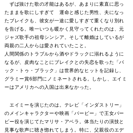
ずば抜けた歌の才能はあるが、あまりに素直に思っ
たままを歌にしすぎて 運命と感じた男性、夫になっ
たブレイクも、彼女が一途に愛しすぎて重くなり別れ
を告げる。唯一いつも暖かく見守ってくれたのは、元
ジャズ歌手の祖母シンシア。そして離婚はしているが
両親の二人からは愛されていたこと。
人間関係のトラブルから酒やドラックに溺れるように
なるが、皮肉なことにブレイクとの失恋を歌った「バ
ック・トゥ・ブラック」は世界的なヒットを記録し、
グラミー賞6部門にノミネートされる。しかし、エイミ
ーはアメリカへの入国は出来なかった。
エイミーを演じたのは。テレビ「インダストリー」
のメインキャラクターや映画「バービー」で王女バー
ビー役を演じてたマリサ・アベラ。体当たりの演技と
見事な歌声に聴き惚れてしまう。特に、父親役のエデ