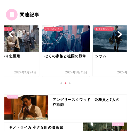
関連記事
すめシネマ
おすすめシネマ
おすすめシネマ
代わり忠臣蔵
ぼくの家族と祖国の戦争
シサム
2024年1月24日
2024年8月15日
2024年9
アングリースクワッド 公務員と7人の
詐欺師
キノ・ライカ 小さな町の映画館