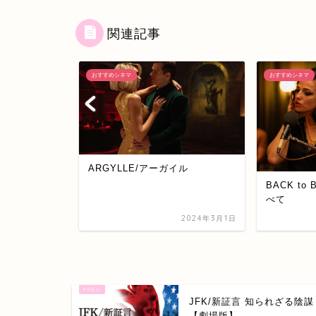
関連記事
おすすめシネマ
おすすめシネマ
ARGYLLE/アーガイル
BACK to
べて
024年10月21日
2024年3月1日
JFK/新証言 知られざる陰謀
【劇場版】