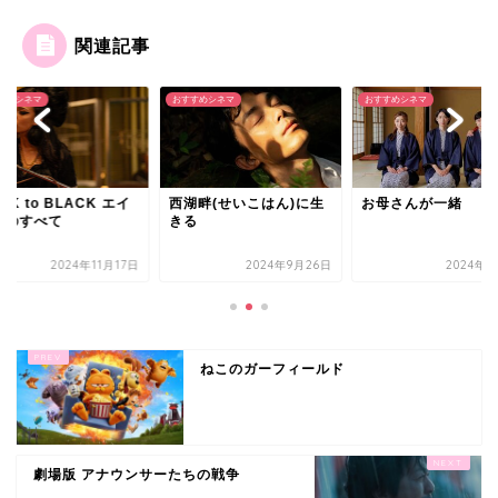
関連記事
すめシネマ
おすすめシネマ
おすすめシネマ
CK to BLACK エイ
西湖畔(せいこはん)に生
お母さんが一緒
ーのすべて
きる
2024年11月17日
2024年9月26日
2024年7
ねこのガーフィールド
劇場版 アナウンサーたちの戦争