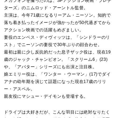
メガフォンを撮ったのは、SFアクション映画「プレデ
ターズ」のニムロッド・アーントル監督。
主演は、今年71歳になるリーアム・ニーソン。知的で
落ち着き払ったイメージが強かったが50代過ぎてから
アクション映画での活躍もめざましい。
妻役のエンベス・ディヴィッツは、「シンドラーのリ
スト」でニーソンの妻役で30年ぶりの顔合わせ。
最初は親に少し反抗的だった息子ザック役は、現在19
歳のジャック・チャンピオン。「スクリーム6」(23)
や、「アバター」シリーズにも出演と注目株。
娘エミリー役は、「ワンター ・ウーマン」(17)でダイ
アナの幼年期を演じて話題になった現在17歳のリリ
ー・アスペル。
親友役にマシュー・デイモンも登場する。
ドライブは大好きだが、こんな羽目には絶対なりたく