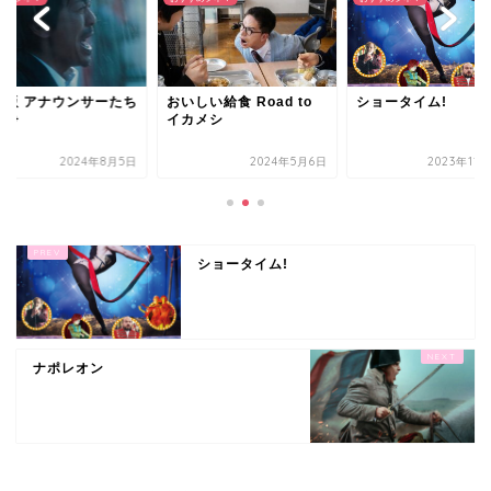
場版 アナウンサーたち
おいしい給食 Road to
ショータイム!
戦争
イカメシ
2024年8月5日
2024年5月6日
2023年11
ショータイム!
ナポレオン